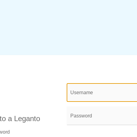
@login.legend@
User
Name:
Password:
uto a Leganto
sword