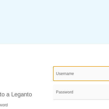
@login.legend@
User
Name:
Password:
uto a Leganto
sword