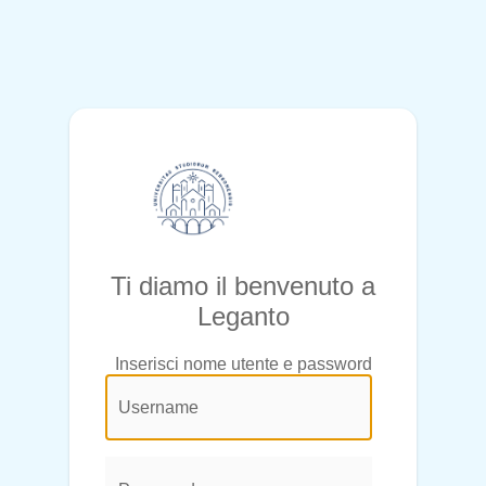
Ti diamo il benvenuto a
Leganto
Inserisci nome utente e password
@login.legend@
User
Name:
Password: