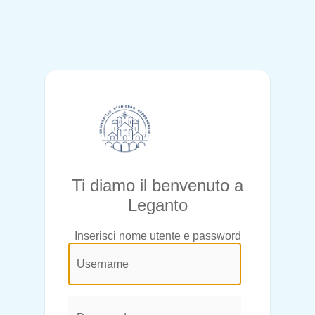
Ti diamo il benvenuto a
Leganto
Inserisci nome utente e password
@login.legend@
User
Name:
Password: