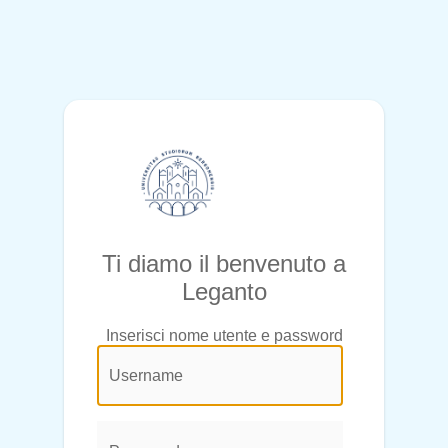
Ti diamo il benvenuto a
Leganto
Inserisci nome utente e password
@login.legend@
User
Name:
Password: