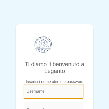
Ti diamo il benvenuto a
Leganto
Inserisci nome utente e password
@login.legend@
User
Name:
Password: