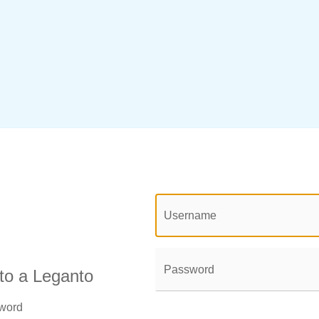
@login.legend@
User
Name:
Password:
uto a Leganto
sword