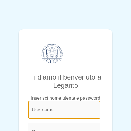
Ti diamo il benvenuto a
Leganto
Inserisci nome utente e password
@login.legend@
User
Name:
Password: