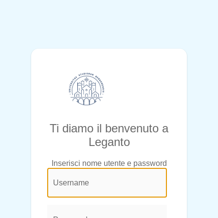
Ti diamo il benvenuto a
Leganto
Inserisci nome utente e password
@login.legend@
User
Name:
Password: