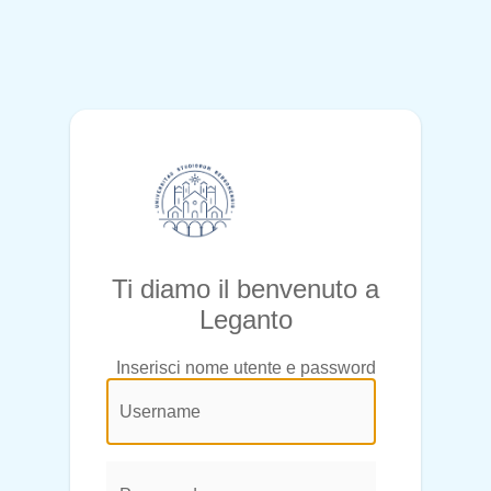
Ti diamo il benvenuto a
Leganto
Inserisci nome utente e password
@login.legend@
User
Name:
Password: