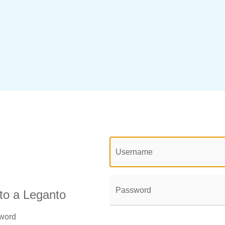
@login.legend@
User
Name:
Password:
uto a Leganto
sword