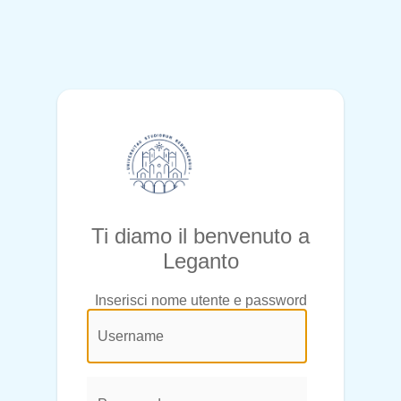
Ti diamo il benvenuto a
Leganto
Inserisci nome utente e password
@login.legend@
User
Name:
Password: