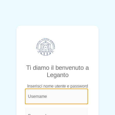
Ti diamo il benvenuto a
Leganto
Inserisci nome utente e password
@login.legend@
User
Name:
Password: