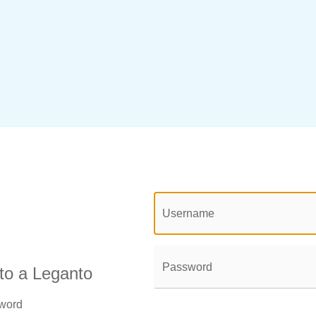
@login.legend@
User
Name:
Password:
uto a Leganto
sword