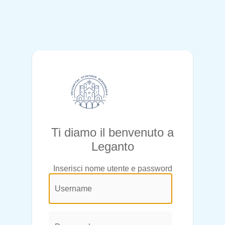
Ti diamo il benvenuto a
Leganto
Inserisci nome utente e password
@login.legend@
User
Name:
Password: