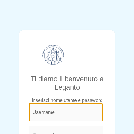
Ti diamo il benvenuto a
Leganto
Inserisci nome utente e password
@login.legend@
User
Name:
Password: