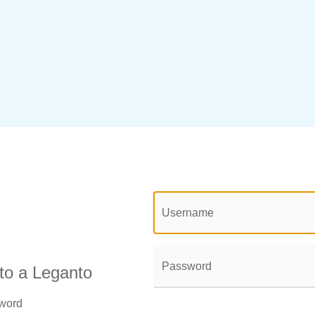
@login.legend@
User
Name:
Password:
uto a Leganto
sword