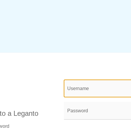
@login.legend@
User
Name:
Password:
uto a Leganto
sword